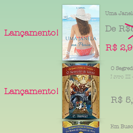
Uma Janel
De R$5
Lançamento!
R$ 2,
O Segred
Livro III
Lançamento!
R$ 5
Em Busca